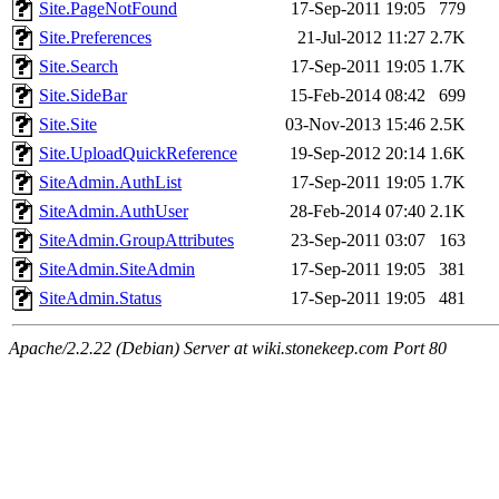
Site.PageNotFound
17-Sep-2011 19:05
779
Site.Preferences
21-Jul-2012 11:27
2.7K
Site.Search
17-Sep-2011 19:05
1.7K
Site.SideBar
15-Feb-2014 08:42
699
Site.Site
03-Nov-2013 15:46
2.5K
Site.UploadQuickReference
19-Sep-2012 20:14
1.6K
SiteAdmin.AuthList
17-Sep-2011 19:05
1.7K
SiteAdmin.AuthUser
28-Feb-2014 07:40
2.1K
SiteAdmin.GroupAttributes
23-Sep-2011 03:07
163
SiteAdmin.SiteAdmin
17-Sep-2011 19:05
381
SiteAdmin.Status
17-Sep-2011 19:05
481
Apache/2.2.22 (Debian) Server at wiki.stonekeep.com Port 80