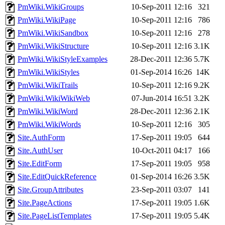
PmWiki.WikiGroups
10-Sep-2011 12:16
321
PmWiki.WikiPage
10-Sep-2011 12:16
786
PmWiki.WikiSandbox
10-Sep-2011 12:16
278
PmWiki.WikiStructure
10-Sep-2011 12:16
3.1K
PmWiki.WikiStyleExamples
28-Dec-2011 12:36
5.7K
PmWiki.WikiStyles
01-Sep-2014 16:26
14K
PmWiki.WikiTrails
10-Sep-2011 12:16
9.2K
PmWiki.WikiWikiWeb
07-Jun-2014 16:51
3.2K
PmWiki.WikiWord
28-Dec-2011 12:36
2.1K
PmWiki.WikiWords
10-Sep-2011 12:16
305
Site.AuthForm
17-Sep-2011 19:05
644
Site.AuthUser
10-Oct-2011 04:17
166
Site.EditForm
17-Sep-2011 19:05
958
Site.EditQuickReference
01-Sep-2014 16:26
3.5K
Site.GroupAttributes
23-Sep-2011 03:07
141
Site.PageActions
17-Sep-2011 19:05
1.6K
Site.PageListTemplates
17-Sep-2011 19:05
5.4K