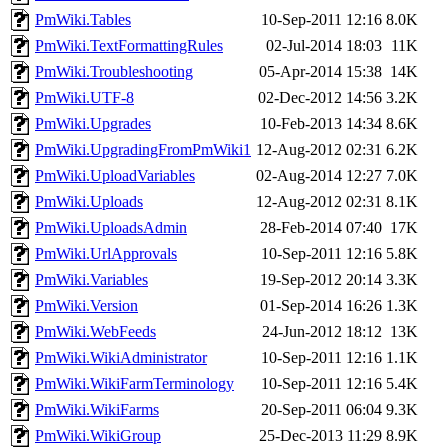
PmWiki.Tables
10-Sep-2011 12:16
8.0K
PmWiki.TextFormattingRules
02-Jul-2014 18:03
11K
PmWiki.Troubleshooting
05-Apr-2014 15:38
14K
PmWiki.UTF-8
02-Dec-2012 14:56
3.2K
PmWiki.Upgrades
10-Feb-2013 14:34
8.6K
PmWiki.UpgradingFromPmWiki1
12-Aug-2012 02:31
6.2K
PmWiki.UploadVariables
02-Aug-2014 12:27
7.0K
PmWiki.Uploads
12-Aug-2012 02:31
8.1K
PmWiki.UploadsAdmin
28-Feb-2014 07:40
17K
PmWiki.UrlApprovals
10-Sep-2011 12:16
5.8K
PmWiki.Variables
19-Sep-2012 20:14
3.3K
PmWiki.Version
01-Sep-2014 16:26
1.3K
PmWiki.WebFeeds
24-Jun-2012 18:12
13K
PmWiki.WikiAdministrator
10-Sep-2011 12:16
1.1K
PmWiki.WikiFarmTerminology
10-Sep-2011 12:16
5.4K
PmWiki.WikiFarms
20-Sep-2011 06:04
9.3K
PmWiki.WikiGroup
25-Dec-2013 11:29
8.9K