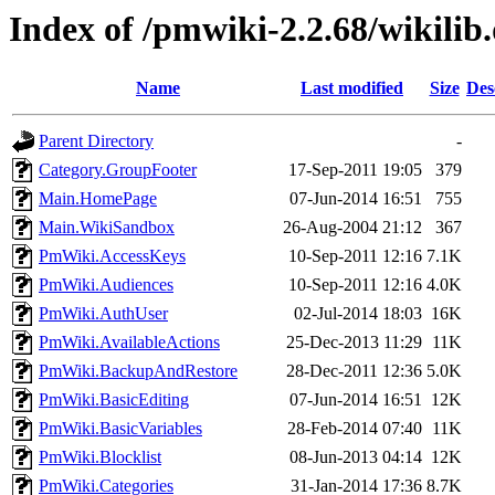
Index of /pmwiki-2.2.68/wikilib
Name
Last modified
Size
Des
Parent Directory
-
Category.GroupFooter
17-Sep-2011 19:05
379
Main.HomePage
07-Jun-2014 16:51
755
Main.WikiSandbox
26-Aug-2004 21:12
367
PmWiki.AccessKeys
10-Sep-2011 12:16
7.1K
PmWiki.Audiences
10-Sep-2011 12:16
4.0K
PmWiki.AuthUser
02-Jul-2014 18:03
16K
PmWiki.AvailableActions
25-Dec-2013 11:29
11K
PmWiki.BackupAndRestore
28-Dec-2011 12:36
5.0K
PmWiki.BasicEditing
07-Jun-2014 16:51
12K
PmWiki.BasicVariables
28-Feb-2014 07:40
11K
PmWiki.Blocklist
08-Jun-2013 04:14
12K
PmWiki.Categories
31-Jan-2014 17:36
8.7K