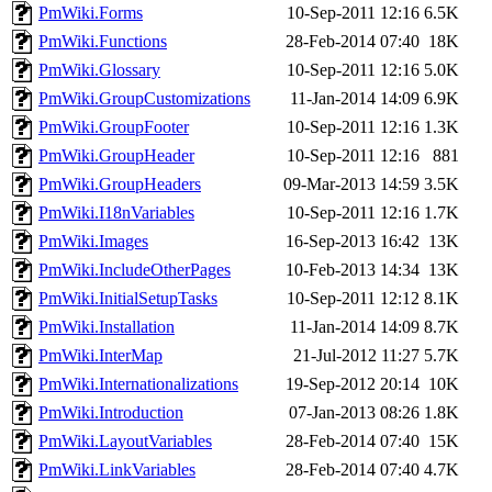
PmWiki.Forms
10-Sep-2011 12:16
6.5K
PmWiki.Functions
28-Feb-2014 07:40
18K
PmWiki.Glossary
10-Sep-2011 12:16
5.0K
PmWiki.GroupCustomizations
11-Jan-2014 14:09
6.9K
PmWiki.GroupFooter
10-Sep-2011 12:16
1.3K
PmWiki.GroupHeader
10-Sep-2011 12:16
881
PmWiki.GroupHeaders
09-Mar-2013 14:59
3.5K
PmWiki.I18nVariables
10-Sep-2011 12:16
1.7K
PmWiki.Images
16-Sep-2013 16:42
13K
PmWiki.IncludeOtherPages
10-Feb-2013 14:34
13K
PmWiki.InitialSetupTasks
10-Sep-2011 12:12
8.1K
PmWiki.Installation
11-Jan-2014 14:09
8.7K
PmWiki.InterMap
21-Jul-2012 11:27
5.7K
PmWiki.Internationalizations
19-Sep-2012 20:14
10K
PmWiki.Introduction
07-Jan-2013 08:26
1.8K
PmWiki.LayoutVariables
28-Feb-2014 07:40
15K
PmWiki.LinkVariables
28-Feb-2014 07:40
4.7K