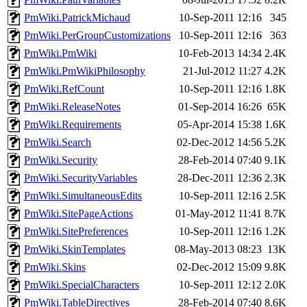
PmWiki.PatrickMichaud
10-Sep-2011 12:16
345
PmWiki.PerGroupCustomizations
10-Sep-2011 12:16
363
PmWiki.PmWiki
10-Feb-2013 14:34
2.4K
PmWiki.PmWikiPhilosophy
21-Jul-2012 11:27
4.2K
PmWiki.RefCount
10-Sep-2011 12:16
1.8K
PmWiki.ReleaseNotes
01-Sep-2014 16:26
65K
PmWiki.Requirements
05-Apr-2014 15:38
1.6K
PmWiki.Search
02-Dec-2012 14:56
5.2K
PmWiki.Security
28-Feb-2014 07:40
9.1K
PmWiki.SecurityVariables
28-Dec-2011 12:36
2.3K
PmWiki.SimultaneousEdits
10-Sep-2011 12:16
2.5K
PmWiki.SitePageActions
01-May-2012 11:41
8.7K
PmWiki.SitePreferences
10-Sep-2011 12:16
1.2K
PmWiki.SkinTemplates
08-May-2013 08:23
13K
PmWiki.Skins
02-Dec-2012 15:09
9.8K
PmWiki.SpecialCharacters
10-Sep-2011 12:12
2.0K
PmWiki.TableDirectives
28-Feb-2014 07:40
8.6K