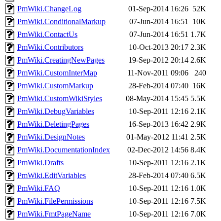
PmWiki.ChangeLog
01-Sep-2014 16:26
52K
PmWiki.ConditionalMarkup
07-Jun-2014 16:51
10K
PmWiki.ContactUs
07-Jun-2014 16:51
1.7K
PmWiki.Contributors
10-Oct-2013 20:17
2.3K
PmWiki.CreatingNewPages
19-Sep-2012 20:14
2.6K
PmWiki.CustomInterMap
11-Nov-2011 09:06
240
PmWiki.CustomMarkup
28-Feb-2014 07:40
16K
PmWiki.CustomWikiStyles
08-May-2014 15:45
5.5K
PmWiki.DebugVariables
10-Sep-2011 12:16
2.1K
PmWiki.DeletingPages
16-Sep-2013 16:42
2.9K
PmWiki.DesignNotes
01-May-2012 11:41
2.5K
PmWiki.DocumentationIndex
02-Dec-2012 14:56
8.4K
PmWiki.Drafts
10-Sep-2011 12:16
2.1K
PmWiki.EditVariables
28-Feb-2014 07:40
6.5K
PmWiki.FAQ
10-Sep-2011 12:16
1.0K
PmWiki.FilePermissions
10-Sep-2011 12:16
7.5K
PmWiki.FmtPageName
10-Sep-2011 12:16
7.0K