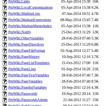
PmWiki.Links
05-Apr-2014 15:38
16K
PmWiki.LocalCustomizations
05-Apr-2014 15:38
9.2K
PmWiki.MailingLists
07-Jun-2014 16:51
4.7K
PmWiki.MarkupExpressions
08-May-2014 15:45
7.4K
PmWiki.MarkupMasterIndex
05-Apr-2014 15:38
11K
PmWiki.Notify
25-Dec-2013 11:29
12K
PmWiki.OtherVariables
28-Feb-2014 07:40
5.3K
PmWiki.PageDirectives
25-Dec-2013 11:29
6.8K
PmWiki.PageFileFormat
02-Aug-2014 12:27
5.4K
PmWiki.PageHistory
10-Sep-2011 12:16
3.7K
PmWiki.PageListTemplates
21-Oct-2012 17:00
11K
PmWiki.PageLists
01-Sep-2014 16:26
21K
PmWiki.PageTextVariables
28-Feb-2014 07:40
7.3K
PmWiki.PageVariables
28-Feb-2014 07:40
8.5K
PmWiki.PagelistVariables
10-Sep-2011 12:16
4.3K
PmWiki.Passwords
19-Sep-2012 20:14
11K
PmWiki.PasswordsAdmin
21-Jul-2012 11:27
15K
PmWiki.PathVariables
08-Jul-2013 17:52
8.2K