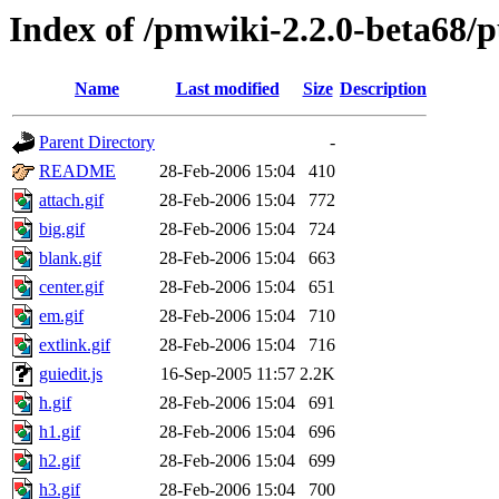
Index of /pmwiki-2.2.0-beta68/p
Name
Last modified
Size
Description
Parent Directory
-
README
28-Feb-2006 15:04
410
attach.gif
28-Feb-2006 15:04
772
big.gif
28-Feb-2006 15:04
724
blank.gif
28-Feb-2006 15:04
663
center.gif
28-Feb-2006 15:04
651
em.gif
28-Feb-2006 15:04
710
extlink.gif
28-Feb-2006 15:04
716
guiedit.js
16-Sep-2005 11:57
2.2K
h.gif
28-Feb-2006 15:04
691
h1.gif
28-Feb-2006 15:04
696
h2.gif
28-Feb-2006 15:04
699
h3.gif
28-Feb-2006 15:04
700